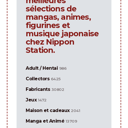
meilleures
sélections de
mangas, animes,
figurines et
musique japonaise
chez Nippon
Station.
Adult / Hentai
986
Collectors
6425
Fabricants
30802
Jeux
1472
Maison et cadeaux
2041
Manga et Animé
13709