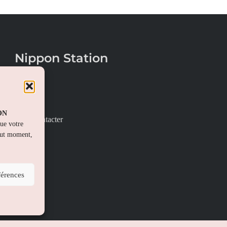
Nippon Station
À propos
FAQs
PON
Nous contacter
que votre
out moment,
férences