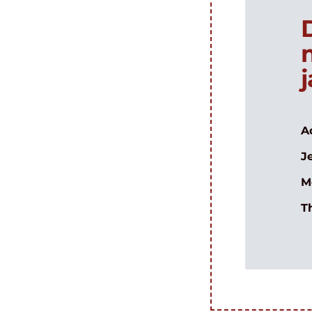
A
J
M
T