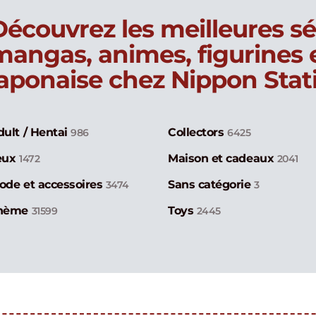
Découvrez les meilleures sé
mangas, animes, figurines
japonaise chez Nippon Stat
dult / Hentai
Collectors
986
6425
eux
Maison et cadeaux
1472
2041
ode et accessoires
Sans catégorie
3474
3
hème
Toys
31599
2445