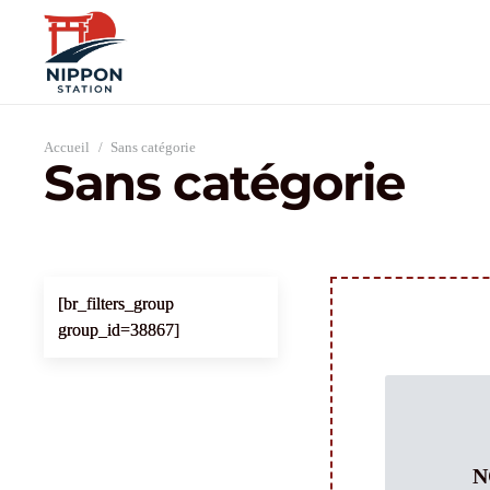
Accueil
/
Sans catégorie
Sans catégorie
[br_filters_group
group_id=38867]
N