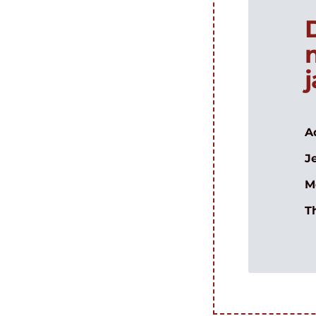
A
J
M
T