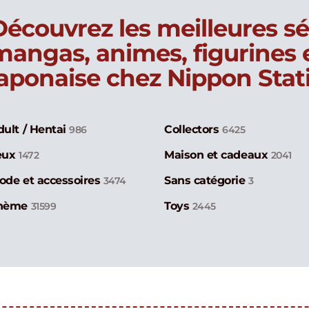
Découvrez les meilleures sé
mangas, animes, figurines
japonaise chez Nippon Stat
dult / Hentai
Collectors
986
6425
eux
Maison et cadeaux
1472
2041
ode et accessoires
Sans catégorie
3474
3
hème
Toys
31599
2445