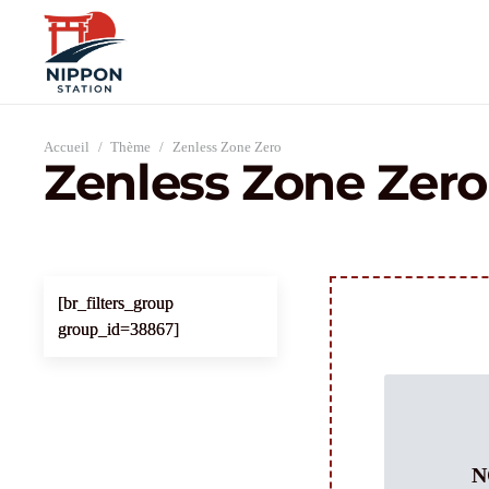
Accueil
/
Thème
/
Zenless Zone Zero
Zenless Zone Zero
[br_filters_group
group_id=38867]
N