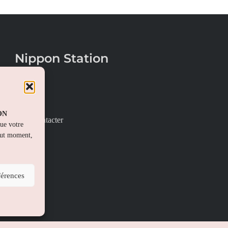
Nippon Station
À propos
FAQs
PON
Nous contacter
que votre
out moment,
férences