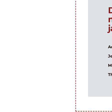
A
J
M
T