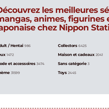
Découvrez les meilleures sé
mangas, animes, figurines
japonaise chez Nippon Stat
dult / Hentai
Collectors
986
6425
eux
Maison et cadeaux
1472
2041
ode et accessoires
Sans catégorie
3474
3
hème
Toys
31599
2445