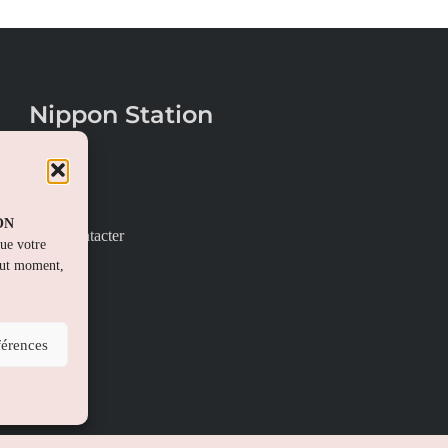
Nippon Station
À propos
FAQs
PON
Nous contacter
que votre
out moment,
férences