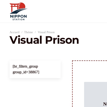
Accueil
/
Thème
/
Visual Prison
Visual Prison
[br_filters_group
group_id=38867]
N