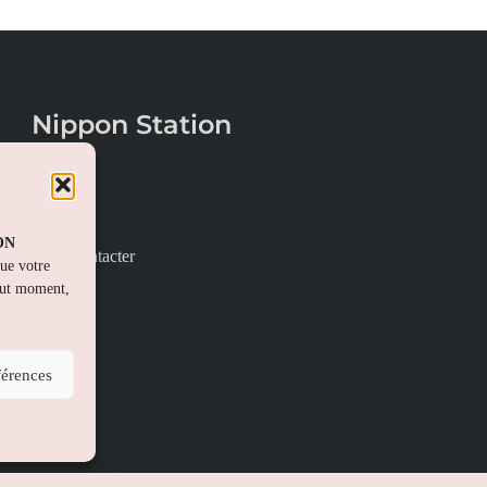
Nippon Station
À propos
FAQs
PON
Nous contacter
que votre
out moment,
férences