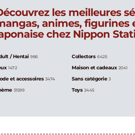
Découvrez les meilleures sé
mangas, animes, figurines
japonaise chez Nippon Stat
dult / Hentai
Collectors
986
6425
eux
Maison et cadeaux
1472
2041
ode et accessoires
Sans catégorie
3474
3
hème
Toys
31599
2445