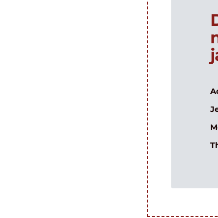
A
J
M
T