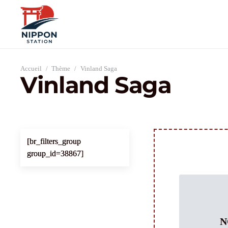
Accueil
/
Thème
/
Vinland Saga
Vinland Saga
[br_filters_group
group_id=38867]
N