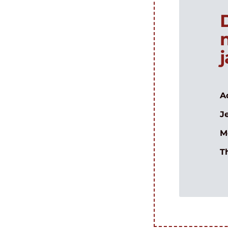
A
J
M
T