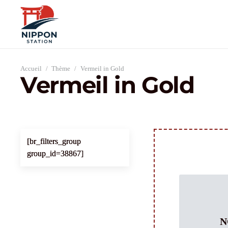
Accueil
/
Thème
/
Vermeil in Gold
Vermeil in Gold
[br_filters_group
group_id=38867]
N