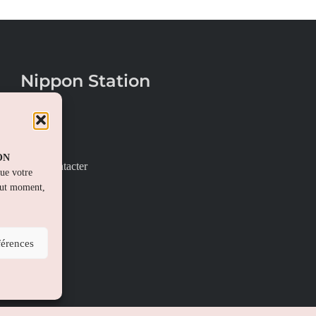
Nippon Station
À propos
FAQs
PON
Nous contacter
que votre
out moment,
férences