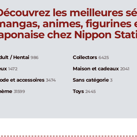
Découvrez les meilleures sé
mangas, animes, figurines
japonaise chez Nippon Stat
dult / Hentai
Collectors
986
6425
eux
Maison et cadeaux
1472
2041
ode et accessoires
Sans catégorie
3474
3
hème
Toys
31599
2445