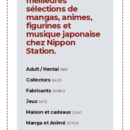
meilleures
sélections de
mangas, animes,
figurines et
musique japonaise
chez Nippon
Station.
Adult / Hentai
986
Collectors
6425
Fabricants
30802
Jeux
1472
Maison et cadeaux
2041
Manga et Animé
13709