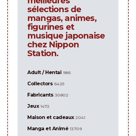
meilleures
sélections de
mangas, animes,
figurines et
musique japonaise
chez Nippon
Station.
Adult / Hentai
986
Collectors
6425
Fabricants
30802
Jeux
1472
Maison et cadeaux
2041
Manga et Animé
13709