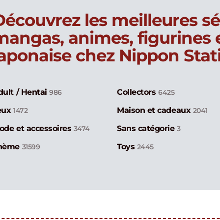
Découvrez les meilleures sé
mangas, animes, figurines
japonaise chez Nippon Stat
dult / Hentai
Collectors
986
6425
eux
Maison et cadeaux
1472
2041
ode et accessoires
Sans catégorie
3474
3
hème
Toys
31599
2445