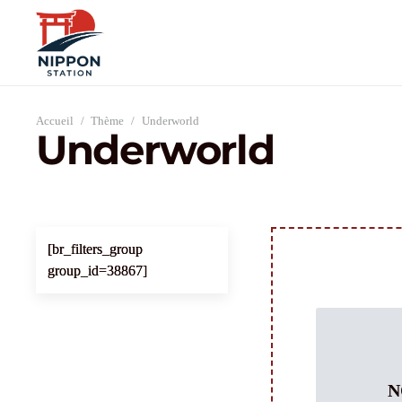
Accueil
/
Thème
/
Underworld
Underworld
[br_filters_group
group_id=38867]
N