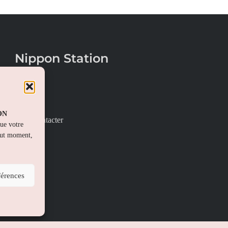
Nippon Station
À propos
FAQs
PON
Nous contacter
que votre
out moment,
férences