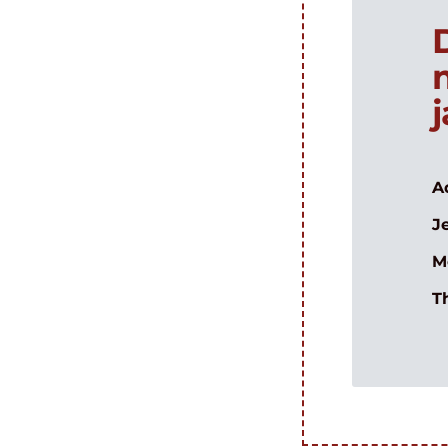
A
J
M
T