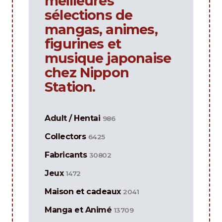
meilleures
sélections de
mangas, animes,
figurines et
musique japonaise
chez Nippon
Station.
Adult / Hentai
986
Collectors
6425
Fabricants
30802
Jeux
1472
Maison et cadeaux
2041
Manga et Animé
13709