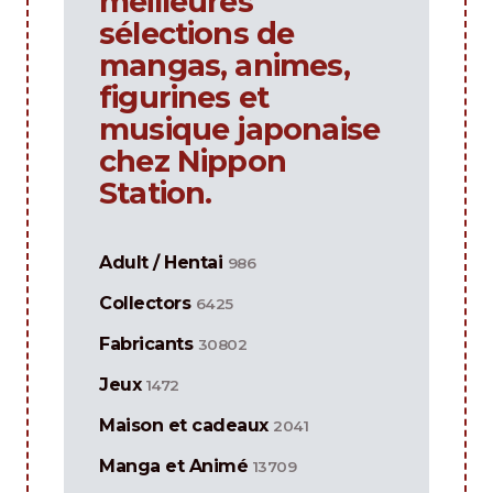
meilleures
sélections de
mangas, animes,
figurines et
musique japonaise
chez Nippon
Station.
Adult / Hentai
986
Collectors
6425
Fabricants
30802
Jeux
1472
Maison et cadeaux
2041
Manga et Animé
13709