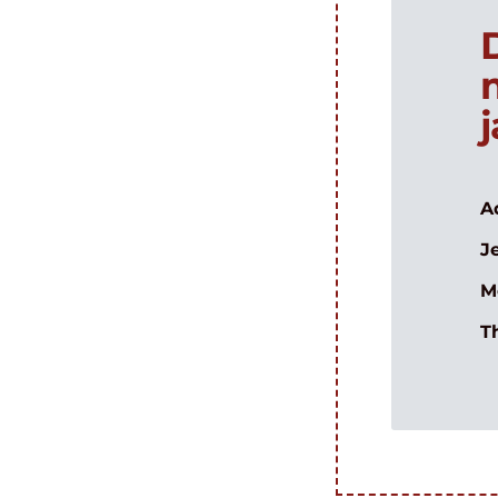
A
J
M
T