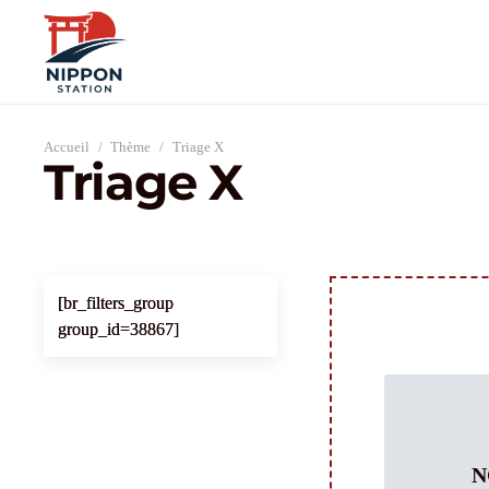
Accueil
/
Thème
/
Triage X
Triage X
[br_filters_group
group_id=38867]
N