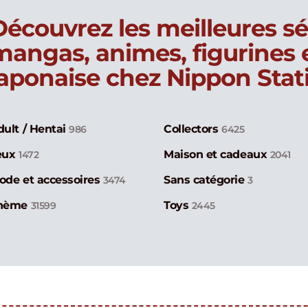
Découvrez les meilleures sé
mangas, animes, figurines
japonaise chez Nippon Stat
dult / Hentai
Collectors
986
6425
eux
Maison et cadeaux
1472
2041
ode et accessoires
Sans catégorie
3474
3
hème
Toys
31599
2445