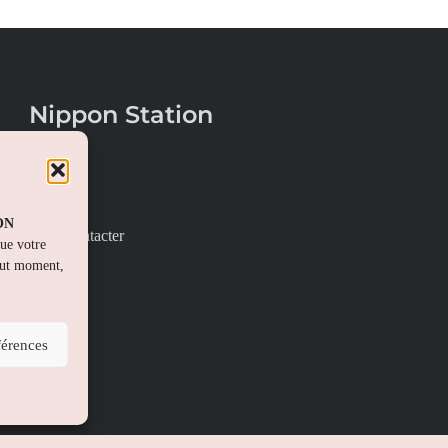
Nippon Station
À propos
FAQs
PON
Nous contacter
que votre
out moment,
férences