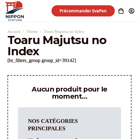
Précommander EvaPen
Accueil
/
Thème
/
Toaru Majutsu no Index
Toaru Majutsu no
Index
[br_filters_group group_id=39142]
Aucun produit pour le
moment…
NOS CATÉGORIES
PRINCIPALES