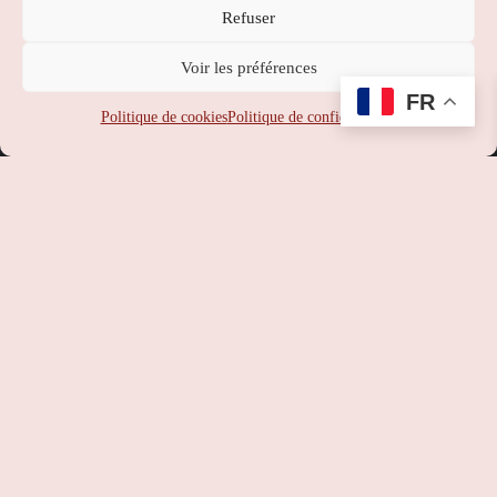
Refuser
Nippon Station
Voir les préférences
SUPPORT
:
service-client@nipponstation.fr
FR
SIREN
: 102 273 141
Politique de cookies
Politique de confidentialité
SIRET
: 102 273 141 000 14
APE
: 46.90Z
RCS
: 102 273 141 PARIS
TVA
: FR93102273141
©
Nippon Station
– Site web réalisé par l’agence web
Hé-site
pas