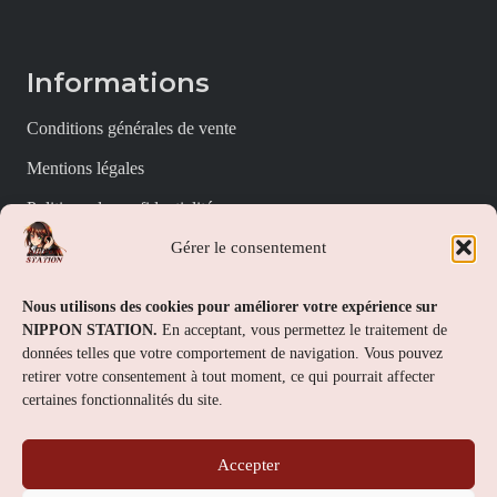
Informations
Conditions générales de vente
Mentions légales
Politique de confidentialité
Gérer le consentement
Politique de cookies (UE)
Nippon Station
Nous utilisons des cookies pour améliorer votre expérience sur
NIPPON STATION.
En acceptant, vous permettez le traitement de
À propos
données telles que votre comportement de navigation. Vous pouvez
retirer votre consentement à tout moment, ce qui pourrait affecter
FAQs
certaines fonctionnalités du site.
Nous contacter
Accepter
Contact