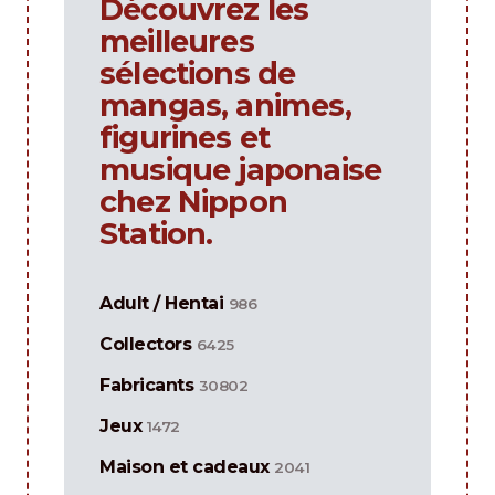
Découvrez les
meilleures
sélections de
mangas, animes,
figurines et
musique japonaise
chez Nippon
Station.
Adult / Hentai
986
Collectors
6425
Fabricants
30802
Jeux
1472
Maison et cadeaux
2041