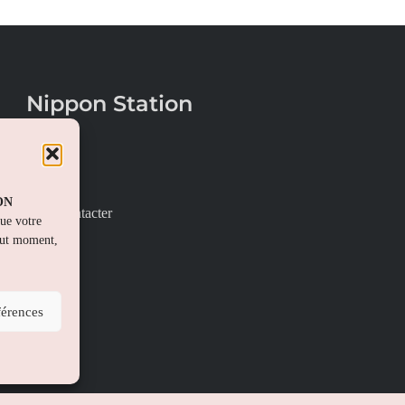
Nippon Station
À propos
FAQs
PON
Nous contacter
que votre
out moment,
férences