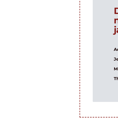
A
J
M
T