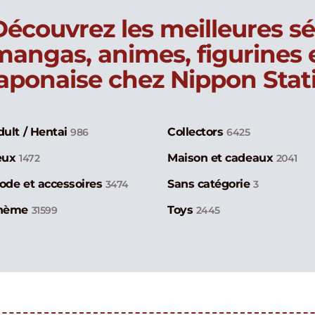
Découvrez les meilleures sé
mangas, animes, figurines
japonaise chez Nippon Stat
dult / Hentai
Collectors
986
6425
eux
Maison et cadeaux
1472
2041
ode et accessoires
Sans catégorie
3474
3
hème
Toys
31599
2445