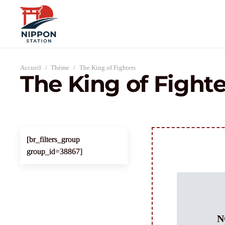
Accueil
/
Thème
/
The King of Fighters
The King of Fighte
[br_filters_group
group_id=38867]
N