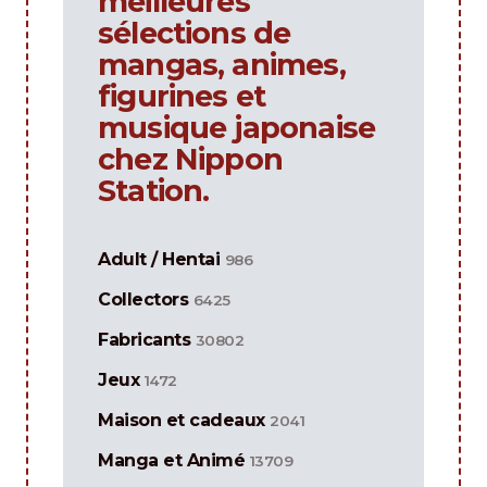
meilleures
sélections de
mangas, animes,
figurines et
musique japonaise
chez Nippon
Station.
Adult / Hentai
986
Collectors
6425
Fabricants
30802
Jeux
1472
Maison et cadeaux
2041
Manga et Animé
13709