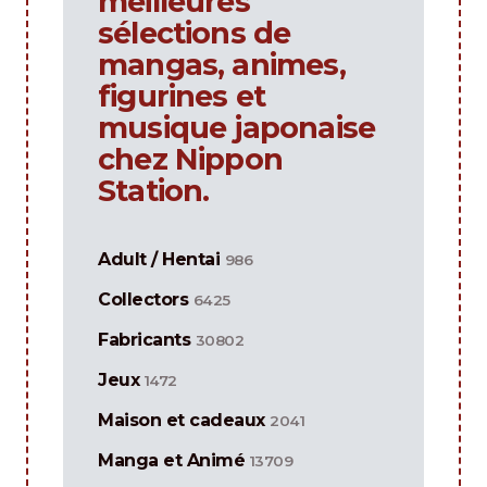
meilleures
sélections de
mangas, animes,
figurines et
musique japonaise
chez Nippon
Station.
Adult / Hentai
986
Collectors
6425
Fabricants
30802
Jeux
1472
Maison et cadeaux
2041
Manga et Animé
13709