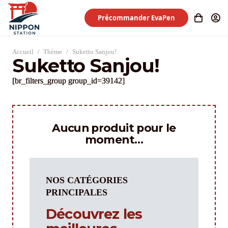
Précommander EvaPen
Accueil
/
Thème
/
Suketto Sanjou!
Suketto Sanjou!
[br_filters_group group_id=39142]
Aucun produit pour le
moment…
NOS CATÉGORIES
PRINCIPALES
Découvrez les