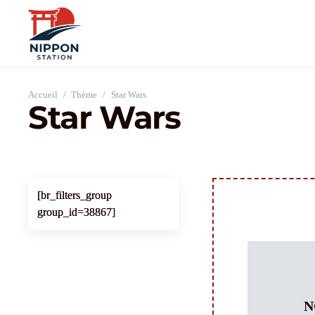
Accueil
/
Thème
/
Star Wars
Star Wars
[br_filters_group
group_id=38867]
N