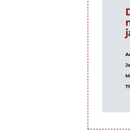
A
J
M
T