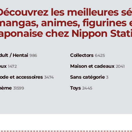
Découvrez les meilleures sé
mangas, animes, figurines
japonaise chez Nippon Stat
dult / Hentai
Collectors
986
6425
eux
Maison et cadeaux
1472
2041
ode et accessoires
Sans catégorie
3474
3
hème
Toys
31599
2445