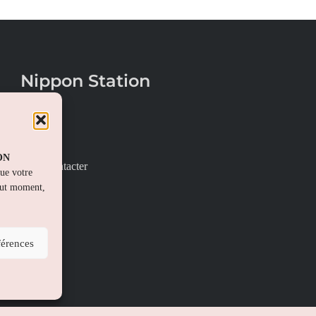
Nippon Station
À propos
FAQs
PON
Nous contacter
que votre
out moment,
férences