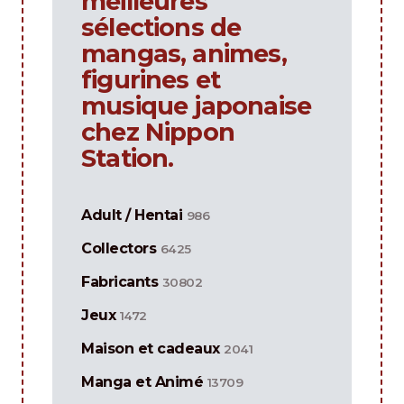
meilleures
sélections de
mangas, animes,
figurines et
musique japonaise
chez Nippon
Station.
Adult / Hentai
986
Collectors
6425
Fabricants
30802
Jeux
1472
Maison et cadeaux
2041
Manga et Animé
13709