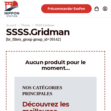
Précommander EvaPen
Accueil
/
Thème
/
SSSS.Gridman
SSSS.Gridman
[br_filters_group group_id=39142]
Aucun produit pour le
moment…
NOS CATÉGORIES
PRINCIPALES
Découvrez les