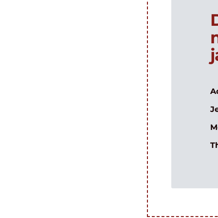
A
J
M
T