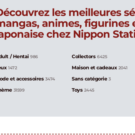
Découvrez les meilleures sé
mangas, animes, figurines
japonaise chez Nippon Stat
dult / Hentai
Collectors
986
6425
eux
Maison et cadeaux
1472
2041
ode et accessoires
Sans catégorie
3474
3
hème
Toys
31599
2445