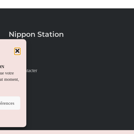
Nippon Station
À propos
FAQs
PON
Nous contacter
que votre
out moment,
férences