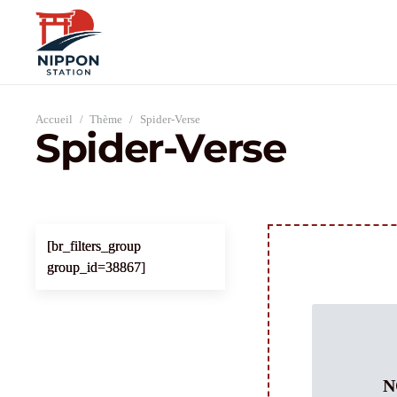
Accueil
/
Thème
/
Spider-Verse
Spider-Verse
[br_filters_group
group_id=38867]
N