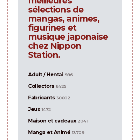
meilleures
sélections de
mangas, animes,
figurines et
musique japonaise
chez Nippon
Station.
Adult / Hentai
986
Collectors
6425
Fabricants
30802
Jeux
1472
Maison et cadeaux
2041
Manga et Animé
13709