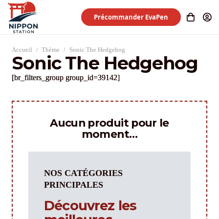
Précommander EvaPen
Accueil
/
Thème
/
Sonic The Hedgehog
Sonic The Hedgehog
[br_filters_group group_id=39142]
Aucun produit pour le
moment…
NOS CATÉGORIES
PRINCIPALES
Découvrez les