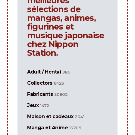
meilleures
sélections de
mangas, animes,
figurines et
musique japonaise
chez Nippon
Station.
Adult / Hentai
986
Collectors
6425
Fabricants
30802
Jeux
1472
Maison et cadeaux
2041
Manga et Animé
13709