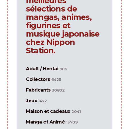
meilleures
sélections de
mangas, animes,
figurines et
musique japonaise
chez Nippon
Station.
Adult / Hentai
986
Collectors
6425
Fabricants
30802
Jeux
1472
Maison et cadeaux
2041
Manga et Animé
13709