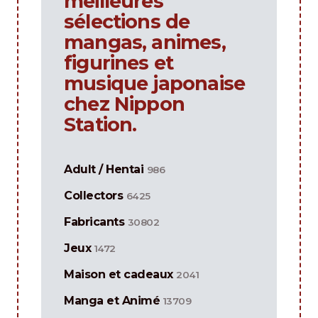
meilleures
sélections de
mangas, animes,
figurines et
musique japonaise
chez Nippon
Station.
Adult / Hentai
986
Collectors
6425
Fabricants
30802
Jeux
1472
Maison et cadeaux
2041
Manga et Animé
13709