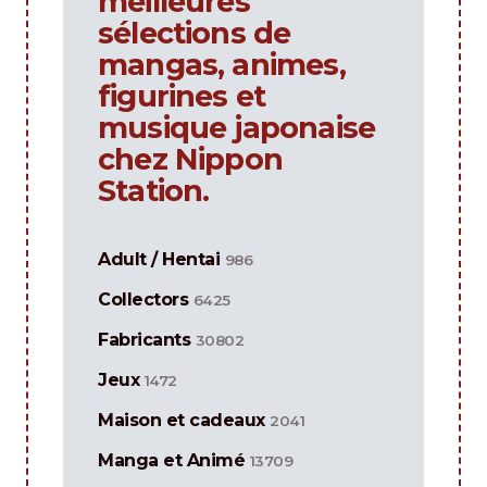
meilleures
sélections de
mangas, animes,
figurines et
musique japonaise
chez Nippon
Station.
Adult / Hentai
986
Collectors
6425
Fabricants
30802
Jeux
1472
Maison et cadeaux
2041
Manga et Animé
13709