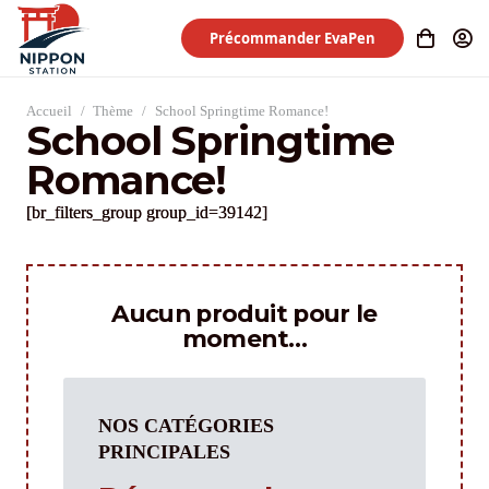
Précommander EvaPen
Accueil
/
Thème
/
School Springtime Romance!
School Springtime
Romance!
[br_filters_group group_id=39142]
Aucun produit pour le
moment…
NOS CATÉGORIES
PRINCIPALES