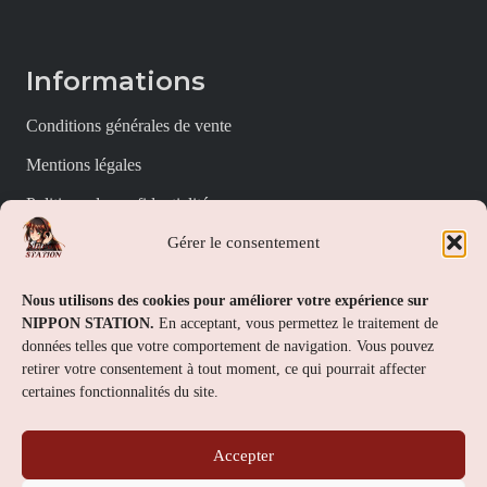
Informations
Conditions générales de vente
Mentions légales
Politique de confidentialité
Gérer le consentement
Politique de cookies (UE)
Nippon Station
Nous utilisons des cookies pour améliorer votre expérience sur
NIPPON STATION.
En acceptant, vous permettez le traitement de
À propos
données telles que votre comportement de navigation. Vous pouvez
retirer votre consentement à tout moment, ce qui pourrait affecter
FAQs
certaines fonctionnalités du site.
Nous contacter
Accepter
Contact