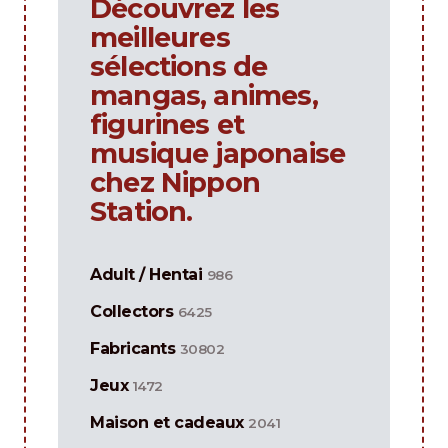
Découvrez les
meilleures
sélections de
mangas, animes,
figurines et
musique japonaise
chez Nippon
Station.
Adult / Hentai
986
Collectors
6425
Fabricants
30802
Jeux
1472
Maison et cadeaux
2041