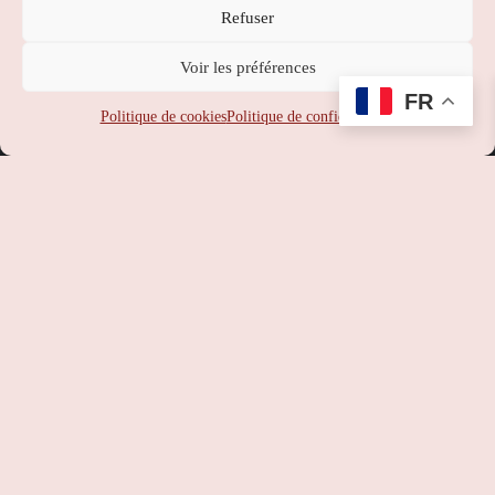
Refuser
Nippon Station
Voir les préférences
SUPPORT
:
service-client@nipponstation.fr
FR
SIREN
: 102 273 141
Politique de cookies
Politique de confidentialité
SIRET
: 102 273 141 000 14
APE
: 46.90Z
RCS
: 102 273 141 PARIS
TVA
: FR93102273141
©
Nippon Station
– Site web réalisé par l’agence web
Hé-site
pas