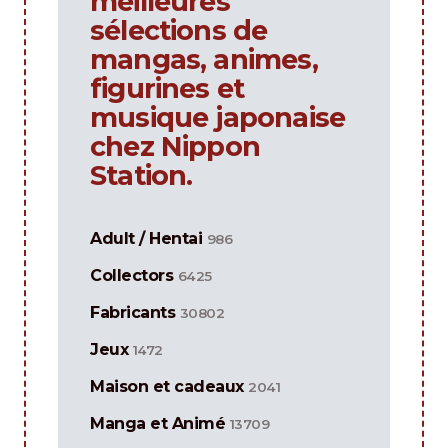
meilleures
sélections de
mangas, animes,
figurines et
musique japonaise
chez Nippon
Station.
Adult / Hentai
986
Collectors
6425
Fabricants
30802
Jeux
1472
Maison et cadeaux
2041
Manga et Animé
13709