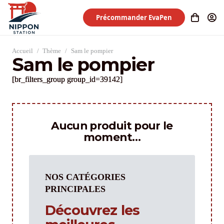
Précommander EvaPen
Accueil
/
Thème
/
Sam le pompier
Sam le pompier
[br_filters_group group_id=39142]
Aucun produit pour le
moment…
NOS CATÉGORIES
PRINCIPALES
Découvrez les