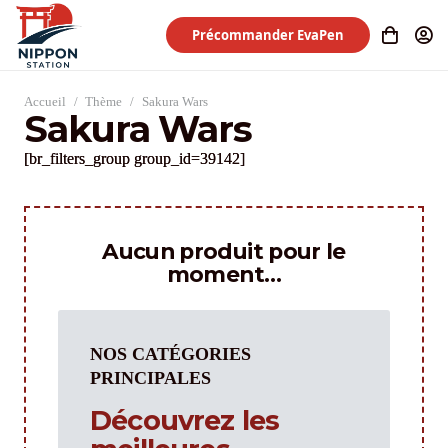
Précommander EvaPen
Accueil
/
Thème
/
Sakura Wars
Sakura Wars
[br_filters_group group_id=39142]
Aucun produit pour le
moment…
NOS CATÉGORIES
PRINCIPALES
Découvrez les