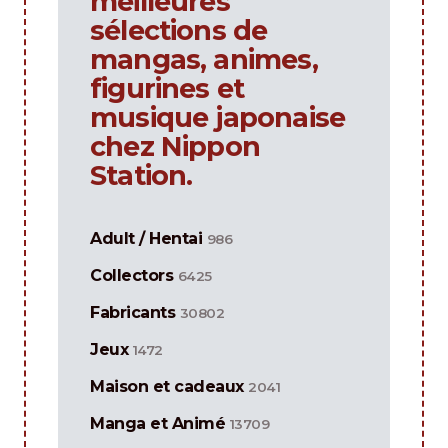
meilleures
sélections de
mangas, animes,
figurines et
musique japonaise
chez Nippon
Station.
Adult / Hentai
986
Collectors
6425
Fabricants
30802
Jeux
1472
Maison et cadeaux
2041
Manga et Animé
13709