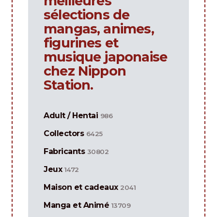
meilleures
sélections de
mangas, animes,
figurines et
musique japonaise
chez Nippon
Station.
Adult / Hentai
986
Collectors
6425
Fabricants
30802
Jeux
1472
Maison et cadeaux
2041
Manga et Animé
13709