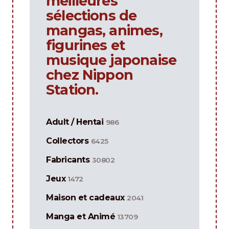
meilleures
sélections de
mangas, animes,
figurines et
musique japonaise
chez Nippon
Station.
Adult / Hentai
986
Collectors
6425
Fabricants
30802
Jeux
1472
Maison et cadeaux
2041
Manga et Animé
13709