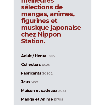
meilleures
sélections de
mangas, animes,
figurines et
musique japonaise
chez Nippon
Station.
Adult / Hentai
986
Collectors
6425
Fabricants
30802
Jeux
1472
Maison et cadeaux
2041
Manga et Animé
13709