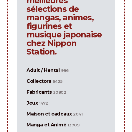
meilleures
sélections de
mangas, animes,
figurines et
musique japonaise
chez Nippon
Station.
Adult / Hentai
986
Collectors
6425
Fabricants
30802
Jeux
1472
Maison et cadeaux
2041
Manga et Animé
13709