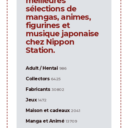
meilleures
sélections de
mangas, animes,
figurines et
musique japonaise
chez Nippon
Station.
Adult / Hentai
986
Collectors
6425
Fabricants
30802
Jeux
1472
Maison et cadeaux
2041
Manga et Animé
13709