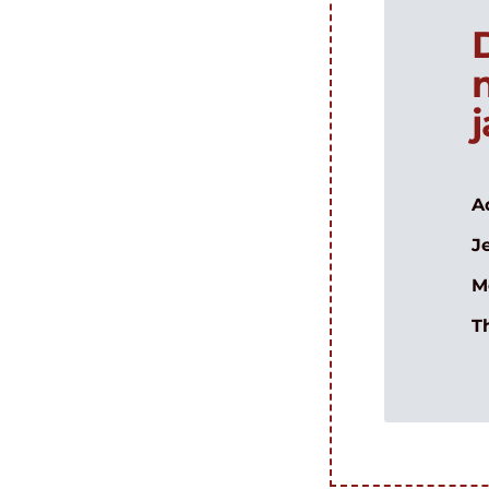
A
J
M
T