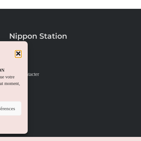
Nippon Station
À propos
FAQs
PON
Nous contacter
que votre
out moment,
férences