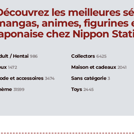
Découvrez les meilleures sé
mangas, animes, figurines
japonaise chez Nippon Stat
dult / Hentai
Collectors
986
6425
eux
Maison et cadeaux
1472
2041
ode et accessoires
Sans catégorie
3474
3
hème
Toys
31599
2445