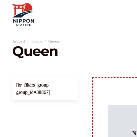
Accueil
/
Thème
/
Queen
Queen
[br_filters_group
group_id=38867]
N