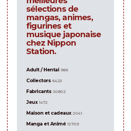
meilleures
sélections de
mangas, animes,
figurines et
musique japonaise
chez Nippon
Station.
Adult / Hentai
986
Collectors
6425
Fabricants
30802
Jeux
1472
Maison et cadeaux
2041
Manga et Animé
13709