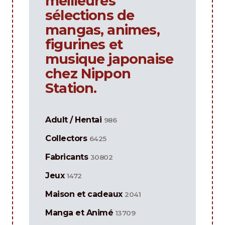
meilleures
sélections de
mangas, animes,
figurines et
musique japonaise
chez Nippon
Station.
Adult / Hentai
986
Collectors
6425
Fabricants
30802
Jeux
1472
Maison et cadeaux
2041
Manga et Animé
13709