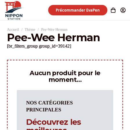
Précommander EvaPen
Accueil
/
Thème
/
Pee-Wee Herman
Pee-Wee Herman
[br_filters_group group_id=39142]
Aucun produit pour le
moment…
NOS CATÉGORIES
PRINCIPALES
Découvrez les