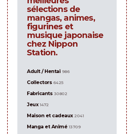
meilleures
sélections de
mangas, animes,
figurines et
musique japonaise
chez Nippon
Station.
Adult / Hentai
986
Collectors
6425
Fabricants
30802
Jeux
1472
Maison et cadeaux
2041
Manga et Animé
13709