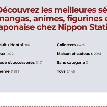
Découvrez les meilleures sé
mangas, animes, figurines
japonaise chez Nippon Stat
dult / Hentai
Collectors
986
6425
eux
Maison et cadeaux
1472
2041
ode et accessoires
Sans catégorie
3474
3
hème
Toys
31599
2445