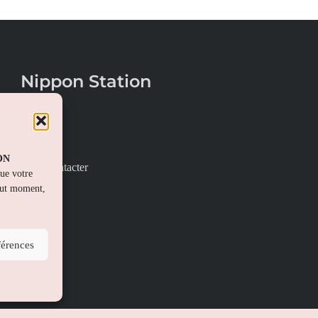
Nippon Station
À propos
FAQs
PON
Nous contacter
que votre
out moment,
férences