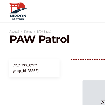
Accueil
/
Thème
/
PAW Patrol
PAW Patrol
[br_filters_group
group_id=38867]
N