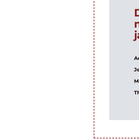
A
J
M
T