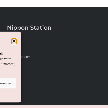
Nippon Station
À propos
FAQs
PON
Nous contacter
que votre
out moment,
férences