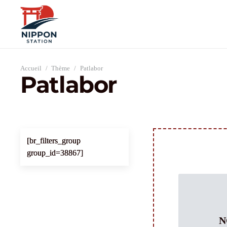
Accueil
/
Thème
/
Patlabor
Patlabor
[br_filters_group
group_id=38867]
N