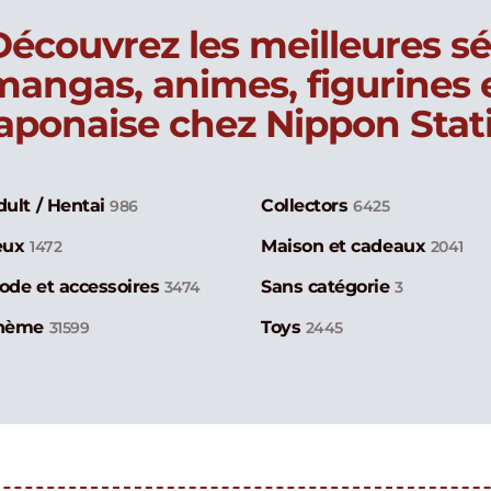
Découvrez les meilleures sé
mangas, animes, figurines
japonaise chez Nippon Stat
dult / Hentai
Collectors
986
6425
eux
Maison et cadeaux
1472
2041
ode et accessoires
Sans catégorie
3474
3
hème
Toys
31599
2445