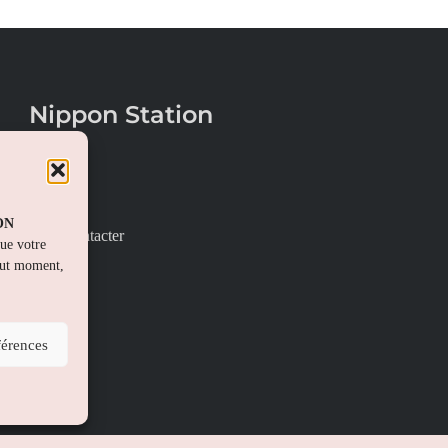
Nippon Station
À propos
FAQs
PON
Nous contacter
que votre
out moment,
férences