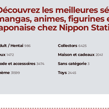
Découvrez les meilleures sé
mangas, animes, figurines
japonaise chez Nippon Stat
dult / Hentai
Collectors
986
6425
eux
Maison et cadeaux
1472
2041
ode et accessoires
Sans catégorie
3474
3
hème
Toys
31599
2445