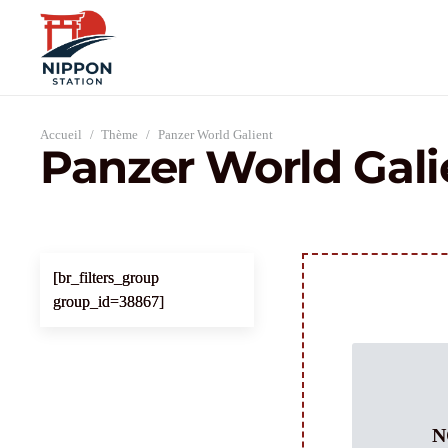
Accueil
/
Thème
/
Panzer World Galient
Panzer World Gali
[br_filters_group
group_id=38867]
N