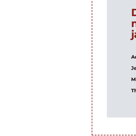
A
J
M
T