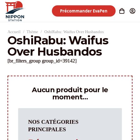
Précommander EvaPen
Accueil
/
Thème
/
OshiRabu: Waifus Over Husbandos
OshiRabu: Waifus
Over Husbandos
[br_filters_group group_id=39142]
Aucun produit pour le
moment…
NOS CATÉGORIES
PRINCIPALES