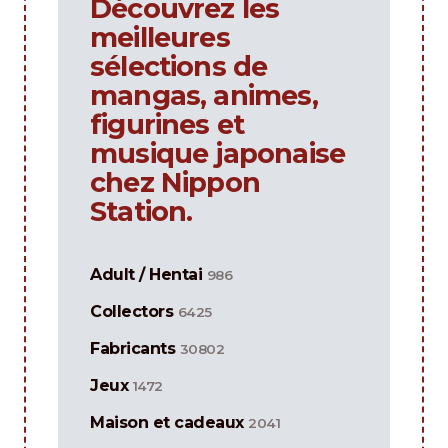
Découvrez les
meilleures
sélections de
mangas, animes,
figurines et
musique japonaise
chez Nippon
Station.
Adult / Hentai
986
Collectors
6425
Fabricants
30802
Jeux
1472
Maison et cadeaux
2041