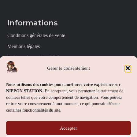
Informations
Conditions générales de vente
Mentions légales
Politique de confidentialité
Gérer le consentement
Politique de cookies (UE)
Nippon Station
Nous utilisons des cookies pour améliorer votre expérience sur
NIPPON STATION.
En acceptant, vous permettez le traitement de
À propos
données telles que votre comportement de navigation. Vous pouvez
retirer votre consentement à tout moment, ce qui pourrait affecter
FAQs
certaines fonctionnalités du site.
Nous contacter
Accepter
Contact