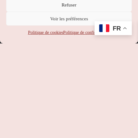
Refuser
Nippon Station
Voir les préférences
SUPPORT
:
service-client@nipponstation.fr
FR
SIREN
: 102 273 141
Politique de cookies
Politique de confidentialité
SIRET
: 102 273 141 000 14
APE
: 46.90Z
RCS
: 102 273 141 PARIS
TVA
: FR93102273141
©
Nippon Station
– Site web réalisé par l’agence web
Hé-site
pas