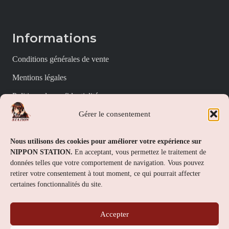
Informations
Conditions générales de vente
Mentions légales
Politique de confidentialité
Gérer le consentement
Politique de cookies (UE)
Nippon Station
Nous utilisons des cookies pour améliorer votre expérience sur
NIPPON STATION.
En acceptant, vous permettez le traitement de
À propos
données telles que votre comportement de navigation. Vous pouvez
retirer votre consentement à tout moment, ce qui pourrait affecter
FAQs
certaines fonctionnalités du site.
Nous contacter
Accepter
Contact