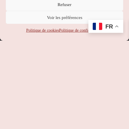
Refuser
Nippon Station
Voir les préférences
SUPPORT
:
service-client@nipponstation.fr
FR
SIREN
: 102 273 141
Politique de cookies
Politique de confidentialité
SIRET
: 102 273 141 000 14
APE
: 46.90Z
RCS
: 102 273 141 PARIS
TVA
: FR93102273141
©
Nippon Station
– Site web réalisé par l’agence web
Hé-site
pas