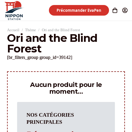
Précommander EvaPen
Accueil
/
Thème
/
Ori and the Blind Forest
Ori and the Blind
Forest
[br_filters_group group_id=39142]
Aucun produit pour le
moment…
NOS CATÉGORIES
PRINCIPALES