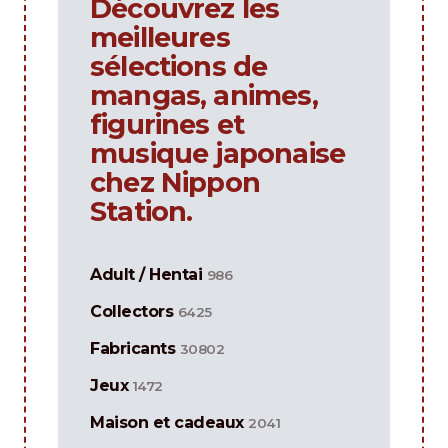
Découvrez les
meilleures
sélections de
mangas, animes,
figurines et
musique japonaise
chez Nippon
Station.
Adult / Hentai
986
Collectors
6425
Fabricants
30802
Jeux
1472
Maison et cadeaux
2041