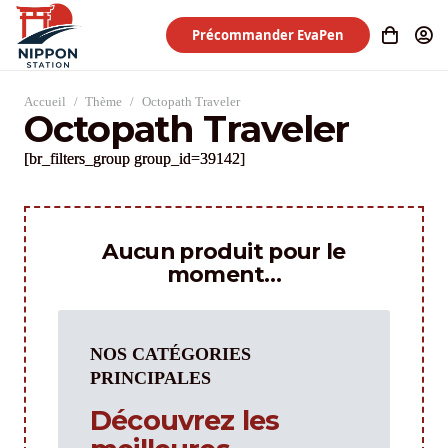
Précommander EvaPen
Accueil
/
Thème
/
Octopath Traveler
Octopath Traveler
[br_filters_group group_id=39142]
Aucun produit pour le
moment…
NOS CATÉGORIES
PRINCIPALES
Découvrez les