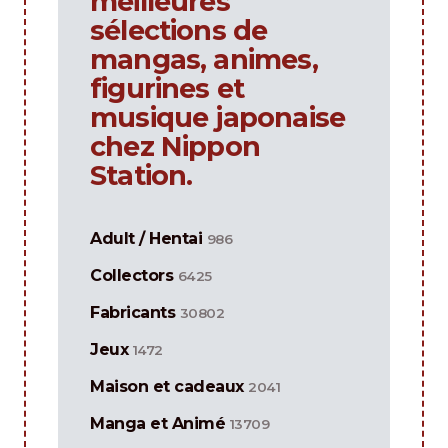
meilleures
sélections de
mangas, animes,
figurines et
musique japonaise
chez Nippon
Station.
Adult / Hentai
986
Collectors
6425
Fabricants
30802
Jeux
1472
Maison et cadeaux
2041
Manga et Animé
13709