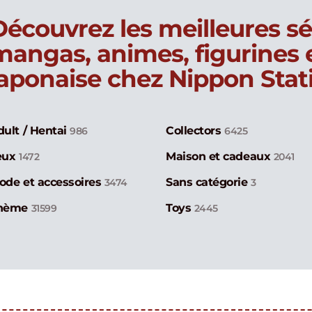
Découvrez les meilleures sé
mangas, animes, figurines
japonaise chez Nippon Stat
dult / Hentai
Collectors
986
6425
eux
Maison et cadeaux
1472
2041
ode et accessoires
Sans catégorie
3474
3
hème
Toys
31599
2445