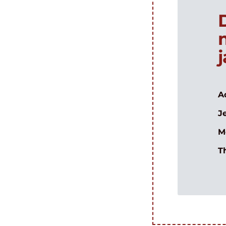
A
J
M
T