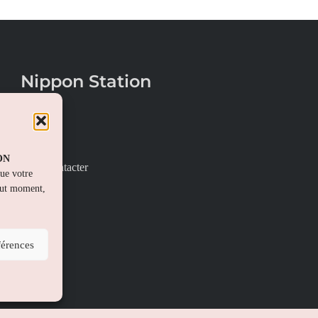
Nippon Station
À propos
FAQs
PON
Nous contacter
que votre
out moment,
férences