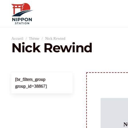
Accueil
/
Thème
/
Nick Rewind
Nick Rewind
[br_filters_group
group_id=38867]
N