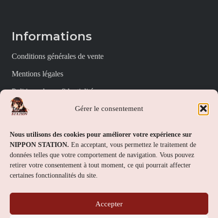
Informations
Conditions générales de vente
Mentions légales
Politique de confidentialité
Gérer le consentement
Politique de cookies (UE)
Nippon Station
Nous utilisons des cookies pour améliorer votre expérience sur
NIPPON STATION.
En acceptant, vous permettez le traitement de
À propos
données telles que votre comportement de navigation. Vous pouvez
retirer votre consentement à tout moment, ce qui pourrait affecter
FAQs
certaines fonctionnalités du site.
Nous contacter
Accepter
Contact