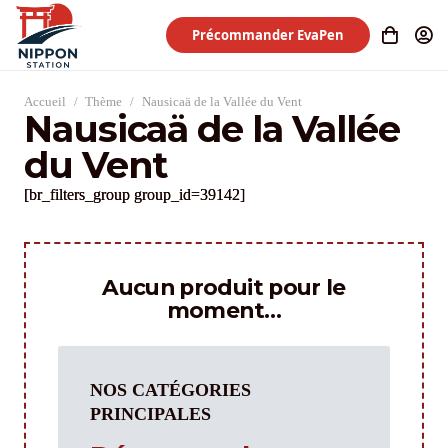
Précommander EvaPen
Accueil
/
Thème
/
Nausicaä de la Vallée du Vent
Nausicaä de la Vallée
du Vent
[br_filters_group group_id=39142]
Aucun produit pour le
moment…
NOS CATÉGORIES
PRINCIPALES