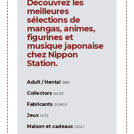
Découvrez les
meilleures
sélections de
mangas, animes,
figurines et
musique japonaise
chez Nippon
Station.
Adult / Hentai
986
Collectors
6425
Fabricants
30802
Jeux
1472
Maison et cadeaux
2041