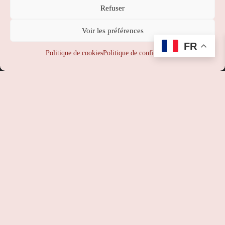
Refuser
Nippon Station
Voir les préférences
SUPPORT
:
service-client@nipponstation.fr
FR
SIREN
: 102 273 141
Politique de cookies
Politique de confidentialité
SIRET
: 102 273 141 000 14
APE
: 46.90Z
RCS
: 102 273 141 PARIS
TVA
: FR93102273141
©
Nippon Station
– Site web réalisé par l’agence web
Hé-site
pas