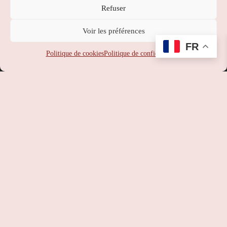
Refuser
Nippon Station
Voir les préférences
SUPPORT
:
service-client@nipponstation.fr
FR
SIREN
: 102 273 141
Politique de cookies
Politique de confidentialité
SIRET
: 102 273 141 000 14
APE
: 46.90Z
RCS
: 102 273 141 PARIS
TVA
: FR93102273141
©
Nippon Station
– Site web réalisé par l’agence web
Hé-site
pas