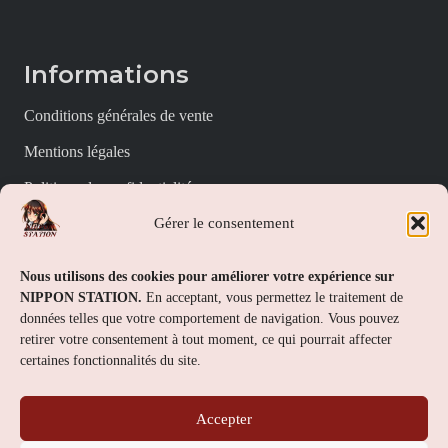
Informations
Conditions générales de vente
Mentions légales
Politique de confidentialité
Gérer le consentement
Politique de cookies (UE)
Nippon Station
Nous utilisons des cookies pour améliorer votre expérience sur
NIPPON STATION.
En acceptant, vous permettez le traitement de
À propos
données telles que votre comportement de navigation. Vous pouvez
retirer votre consentement à tout moment, ce qui pourrait affecter
FAQs
certaines fonctionnalités du site.
Nous contacter
Accepter
Contact