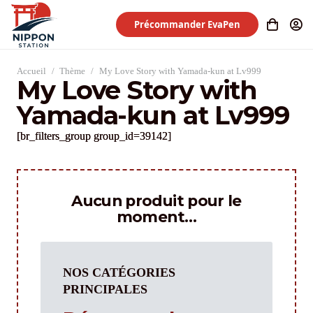
Précommander EvaPen
Accueil
/
Thème
/
My Love Story with Yamada-kun at Lv999
My Love Story with
Yamada-kun at Lv999
[br_filters_group group_id=39142]
Aucun produit pour le
moment…
NOS CATÉGORIES
PRINCIPALES