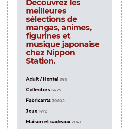
Découvrez les
meilleures
sélections de
mangas, animes,
figurines et
musique japonaise
chez Nippon
Station.
Adult / Hentai
986
Collectors
6425
Fabricants
30802
Jeux
1472
Maison et cadeaux
2041