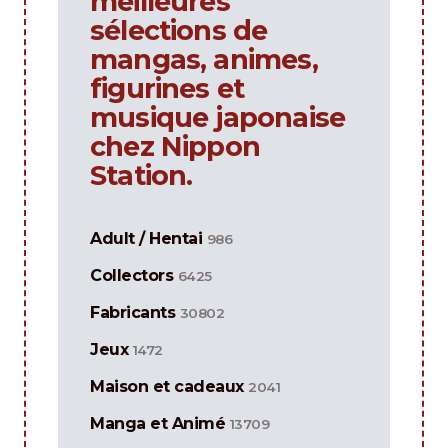
meilleures
sélections de
mangas, animes,
figurines et
musique japonaise
chez Nippon
Station.
Adult / Hentai
986
Collectors
6425
Fabricants
30802
Jeux
1472
Maison et cadeaux
2041
Manga et Animé
13709