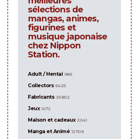
meilleures
sélections de
mangas, animes,
figurines et
musique japonaise
chez Nippon
Station.
Adult / Hentai
986
Collectors
6425
Fabricants
30802
Jeux
1472
Maison et cadeaux
2041
Manga et Animé
13709