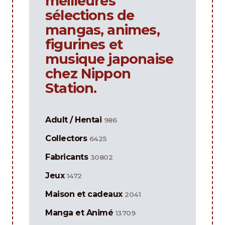
meilleures
sélections de
mangas, animes,
figurines et
musique japonaise
chez Nippon
Station.
Adult / Hentai
986
Collectors
6425
Fabricants
30802
Jeux
1472
Maison et cadeaux
2041
Manga et Animé
13709