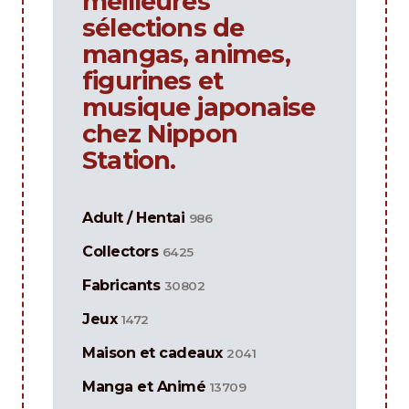
meilleures
sélections de
mangas, animes,
figurines et
musique japonaise
chez Nippon
Station.
Adult / Hentai
986
Collectors
6425
Fabricants
30802
Jeux
1472
Maison et cadeaux
2041
Manga et Animé
13709