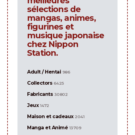
meilleures
sélections de
mangas, animes,
figurines et
musique japonaise
chez Nippon
Station.
Adult / Hentai
986
Collectors
6425
Fabricants
30802
Jeux
1472
Maison et cadeaux
2041
Manga et Animé
13709